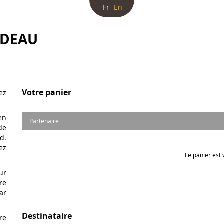
Fr
En
ADEAU
Votre panier
ez
en
Partenaire
de
d.
ez
Le panier est 
ur
re
ar
Destinataire
re