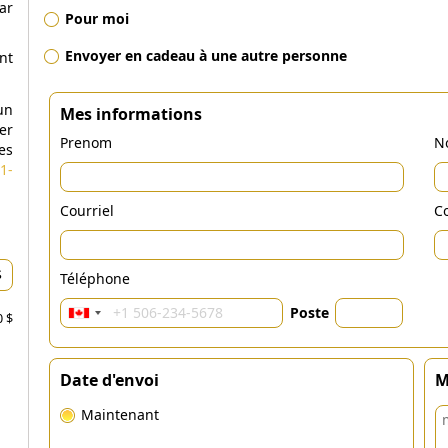
ar
Pour moi
Envoyer en cadeau à une autre personne
nt
un
Mes informations
er
Prenom
N
es
1-
Courriel
Co
Téléphone
Poste
0 $
Date d'envoi
M
Maintenant