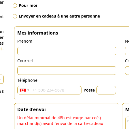
ar
Pour moi
Envoyer en cadeau à une autre personne
nt
un
Mes informations
er
Prenom
N
es
1-
Courriel
Co
Téléphone
Poste
0 $
Date d'envoi
M
Un délai minimal de 48h est exigé par ce(s)
marchand(s) avant l’envoi de la carte-cadeau.