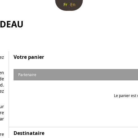
Fr
En
ADEAU
Votre panier
ez
en
Partenaire
de
d.
ez
Le panier est 
ur
re
ar
Destinataire
re