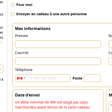
ar
Pour moi
Envoyer en cadeau à une autre personne
nt
un
Mes informations
er
Prenom
N
es
1-
Courriel
Co
Téléphone
Poste
0 $
Date d'envoi
M
Un délai minimal de 48h est exigé par ce(s)
marchand(s) avant l’envoi de la carte-cadeau.