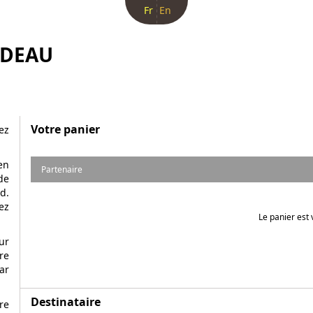
Fr
En
ADEAU
Votre panier
ez
en
Partenaire
de
d.
ez
Le panier est 
ur
re
ar
Destinataire
re