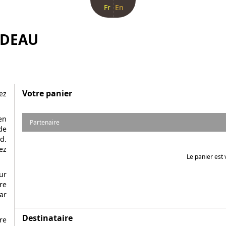
Fr
En
ADEAU
Votre panier
ez
en
Partenaire
de
d.
ez
Le panier est 
ur
re
ar
Destinataire
re