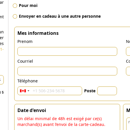
ar
Pour moi
Envoyer en cadeau à une autre personne
nt
un
Mes informations
er
Prenom
N
es
1-
Courriel
Co
Téléphone
Poste
0 $
Date d'envoi
M
Un délai minimal de 48h est exigé par ce(s)
marchand(s) avant l’envoi de la carte-cadeau.