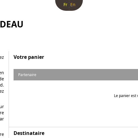
Fr
En
ADEAU
Votre panier
ez
en
Partenaire
de
d.
ez
Le panier est 
ur
re
ar
Destinataire
re