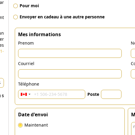
ar
Pour moi
Envoyer en cadeau à une autre personne
nt
un
Mes informations
er
Prenom
N
es
1-
Courriel
Co
Téléphone
Poste
0 $
Date d'envoi
M
Maintenant