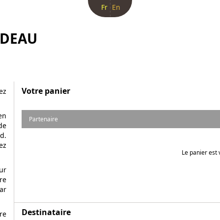
Fr
En
ADEAU
Votre panier
ez
en
Partenaire
de
d.
ez
Le panier est 
ur
re
ar
Destinataire
re