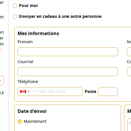
ar
Pour moi
Envoyer en cadeau à une autre personne
nt
un
Mes informations
er
Prenom
N
es
1-
Courriel
Co
Téléphone
Poste
0 $
Date d'envoi
M
Maintenant