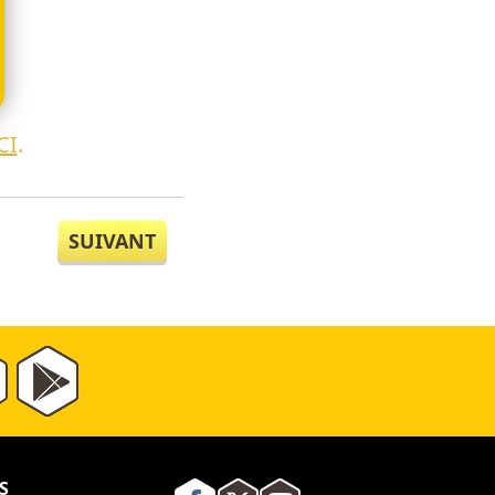
CI
.
SUIVANT
S