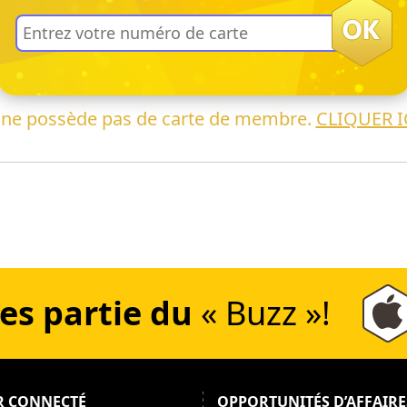
 ne possède pas de carte de membre.
CLIQUER I
es partie du
« Buzz »!
R CONNECTÉ
OPPORTUNITÉS D’AFFAIRE