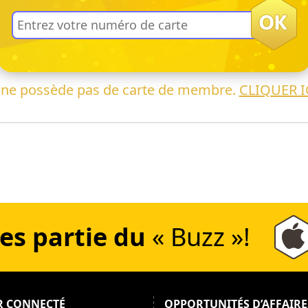
 ne possède pas de carte de membre.
CLIQUER I
es partie du
« Buzz »!
R CONNECTÉ
OPPORTUNITÉS D’AFFAIRE