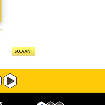
CI
.
SUIVANT
S